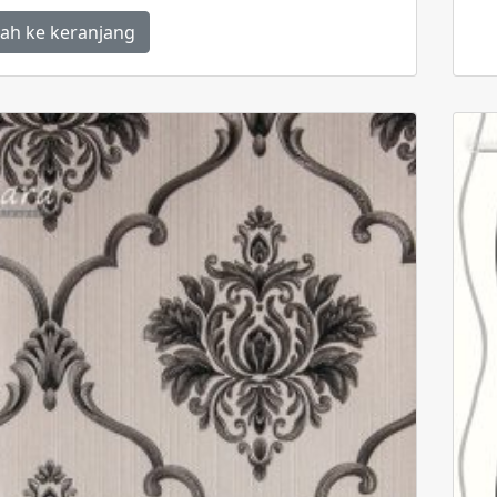
aslinya
saat
adalah:
ini
ah ke keranjang
Rp100,000.
adalah:
Rp95,000.