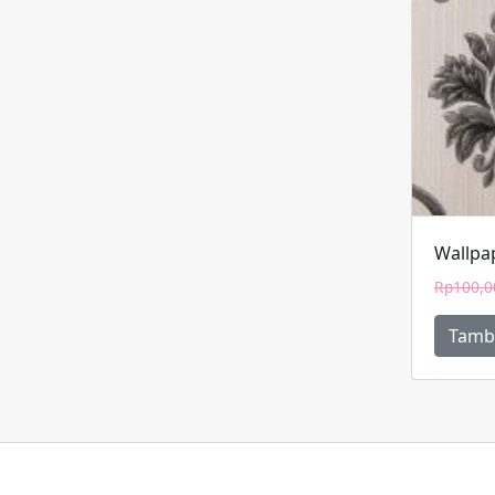
Wallpap
Rp
100,0
Tamb