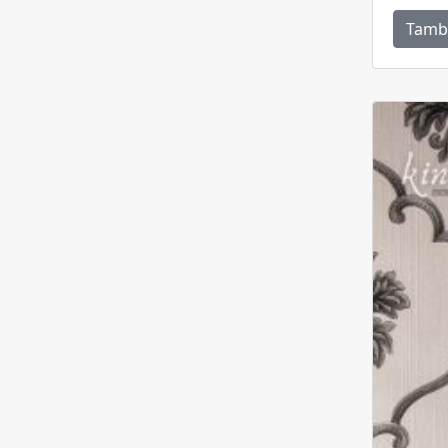
Tamb
Merah
0
Toska
0
Coklat
0
Salem
0