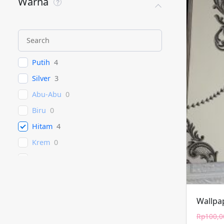
Warna
Putih
4
Silver
3
Abu-Abu
0
Biru
0
Hitam
4
Krem
0
Pink
0
Kuning
0
Gold
0
Wallpap
Hijau
0
Rp
100,0
Ungu
0