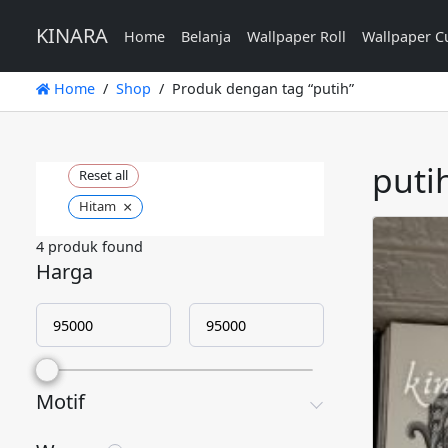
KINARA
Home
Belanja
Wallpaper Roll
Wallpaper C
Home
Shop
Produk dengan tag “putih”
puti
Reset all
×
Hitam
4
produk found
Harga
Motif