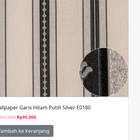
llpaper Garis Hitam Putih Silver E0180
Harga
Harga
100,000
Rp
95,000
aslinya
saat
adalah:
ini
Tambah ke keranjang
Rp100,000.
adalah: