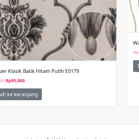
Wa
Rp
er Klasik Batik Hitam Putih E0179
Harga
Harga
00
Rp
95,000
aslinya
saat
adalah:
ini
ah ke keranjang
Rp100,000.
adalah:
Rp95,000.