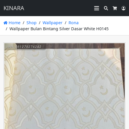
KINARA
Search
L
Cart
Home
Shop
Wallpaper
Rona
Wallpaper Bulan Bintang Silver Dasar White H0145