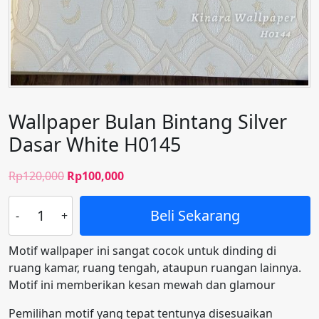
Wallpaper Bulan Bintang Silver
Dasar White H0145
Harga
Harga
Rp
120,000
Rp
100,000
aslinya
saat
Kuantitas
adalah:
ini
Beli Sekarang
Wallpaper
Rp120,000.
adalah:
Bulan
Rp100,000.
Motif wallpaper ini sangat cocok untuk dinding di
Bintang
ruang kamar, ruang tengah, ataupun ruangan lainnya.
Silver
Motif ini memberikan kesan mewah dan glamour
Dasar
White
Pemilihan motif yang tepat tentunya disesuaikan