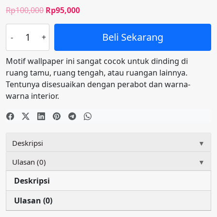
Harga
Harga
Rp
100,000
Rp
95,000
aslinya
saat
Kuantitas
adalah:
ini
Beli Sekarang
Wallpaper
Rp100,000.
adalah:
Gold
Rp95,000.
Motif wallpaper ini sangat cocok untuk dinding di
Klasik
ruang tamu, ruang tengah, atau ruangan lainnya.
Batik
Tentunya disesuaikan dengan perabot dan warna-
E0102
warna interior.
Deskripsi
▼
Ulasan (0)
▼
Deskripsi
Ulasan (0)