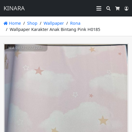
KINARA
Search
L
Cart
Home
Shop
Wallpaper
Rona
Wallpaper Karakter Anak Bintang Pink H0185