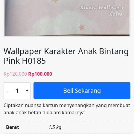
Wallpaper Karakter Anak Bintang
Pink H0185
Harga
Harga
Rp
120,000
Rp
100,000
aslinya
saat
Kuantitas
adalah:
ini
Beli Sekarang
Wallpaper
Rp120,000.
adalah:
Karakter
Rp100,000.
Ciptakan nuansa kartun menyenangkan yang membuat
Anak
anak anak betah didalam kamarnya
Bintang
Pink
Berat
1.5 kg
H0185