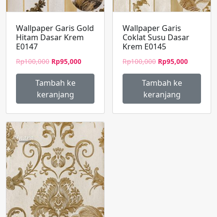
Wallpaper Garis Gold
Wallpaper Garis
Hitam Dasar Krem
Coklat Susu Dasar
E0147
Krem E0145
Harga
Harga
Harga
Harga
Rp
100,000
Rp
95,000
Rp
100,000
Rp
95,000
aslinya
saat
aslinya
saat
adalah:
ini
adalah:
ini
Tambah ke
Tambah ke
Rp100,000.
adalah:
Rp100,000.
adalah:
keranjang
keranjang
Rp95,000.
Rp95,000