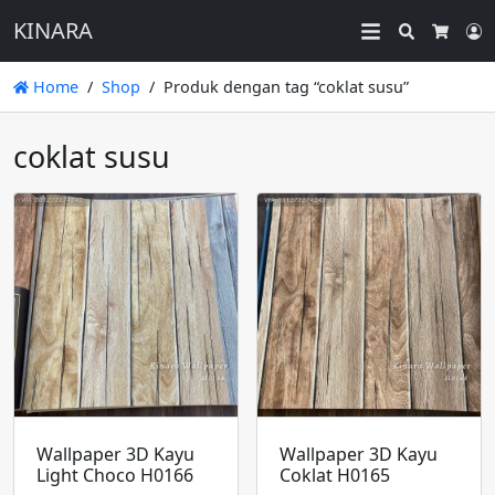
KINARA
Search
L
Cart
Home
Shop
Produk dengan tag “coklat susu”
coklat susu
Wallpaper 3D Kayu
Wallpaper 3D Kayu
Light Choco H0166
Coklat H0165