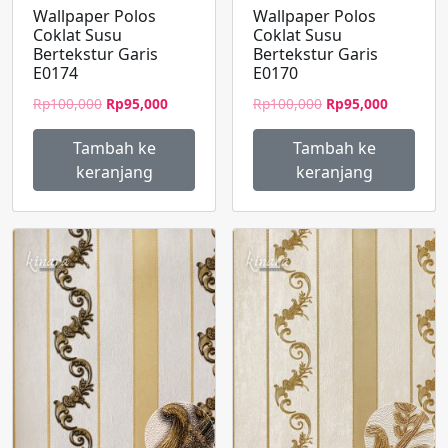
Wallpaper Polos
Wallpaper Polos
Coklat Susu
Coklat Susu
Bertekstur Garis
Bertekstur Garis
E0174
E0170
Harga
Harga
Harga
Harga
Rp
100,000
Rp
95,000
Rp
100,000
Rp
95,000
aslinya
saat
aslinya
saat
adalah:
ini
adalah:
ini
Tambah ke
Tambah ke
Rp100,000.
adalah:
Rp100,000.
adalah:
keranjang
keranjang
Rp95,000.
Rp95,000