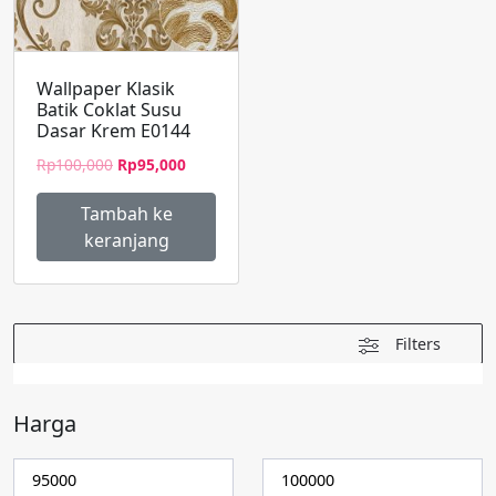
Wallpaper Klasik
Batik Coklat Susu
Dasar Krem E0144
Harga
Harga
Rp
100,000
Rp
95,000
aslinya
saat
adalah:
ini
Tambah ke
Rp100,000.
adalah:
keranjang
Rp95,000.
Filters
Harga