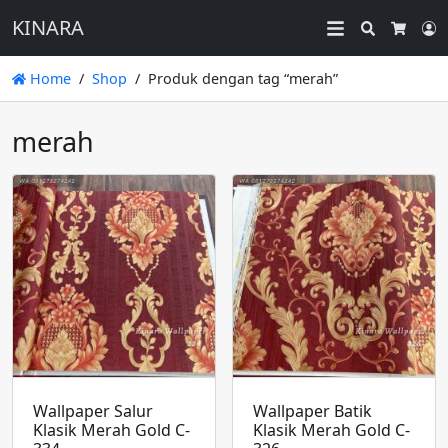
KINARA
Search
L
Cart
Home
Shop
Produk dengan tag “merah”
merah
Wallpaper Salur
Wallpaper Batik
Klasik Merah Gold C-
Klasik Merah Gold C-