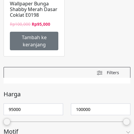
Wallpaper Bunga
Shabby Merah Dasar
Coklat E0198
Harga
Harga
Rp
100,000
Rp
95,000
aslinya
saat
adalah:
ini
Tambah ke
Rp100,000.
adalah:
keranjang
Rp95,000.
Filters
Harga
Motif