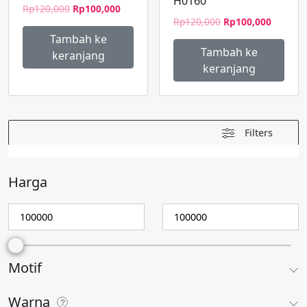
H0160
Harga
Harga
Rp
120,000
Rp
100,000
Harga
Harga
aslinya
saat
Rp
120,000
Rp
100,000
aslinya
saat
adalah:
ini
Tambah ke
adalah:
ini
Rp120,000.
adalah:
Tambah ke
keranjang
Rp120,000.
adalah:
Rp100,000.
keranjang
Rp100,0
Filters
Harga
Motif
Warna