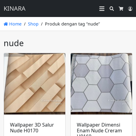
KINARA
Search
L
Cart
Home
Shop
Produk dengan tag “nude”
nude
Wallpaper 3D Salur
Wallpaper Dimensi
Nude H0170
Enam Nude Creram