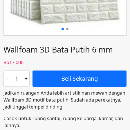
Wallfoam 3D Bata Putih 6 mm
Rp
17,000
Kuantitas
Beli Sekarang
Wallfoam
3D
Jadikan ruangan Anda lebih artistik nan mewah dengan
Bata
Wallfoam 3D motif bata putih. Sudah ada perekatnya,
Putih
jadi tinggal tempel dinding.
6
mm
Cocok untuk ruang santai, ruang keluarga, kamar, dan
lainnya.