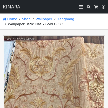
KINARA
Search
L
Cart
Home
Shop
Wallpaper
Kangbang
Wallpaper Batik Klasik Gold C-323