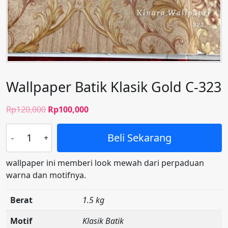
Wallpaper Batik Klasik Gold C-323
Harga
Harga
Rp
120,000
Rp
100,000
aslinya
saat
Kuantitas
adalah:
ini
Beli Sekarang
Wallpaper
Rp120,000.
adalah:
Batik
Rp100,000.
wallpaper ini memberi look mewah dari perpaduan
Klasik
warna dan motifnya.
Gold
C-
Berat
1.5 kg
323
Motif
Klasik Batik