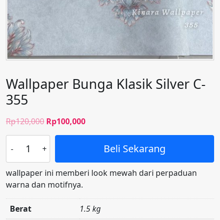
Wallpaper Bunga Klasik Silver C-
355
Harga
Harga
Rp
120,000
Rp
100,000
aslinya
saat
Kuantitas
adalah:
ini
Beli Sekarang
Wallpaper
Rp120,000.
adalah:
Bunga
Rp100,000.
wallpaper ini memberi look mewah dari perpaduan
Klasik
warna dan motifnya.
Silver
C-
Berat
1.5 kg
355