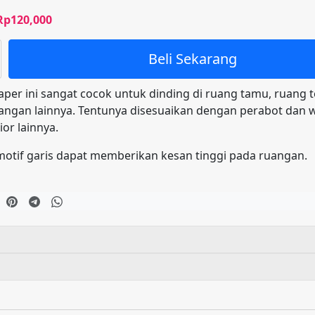
Harga
Harga
Rp
120,000
aslinya
saat
adalah:
ini
Beli Sekarang
Rp140,000.
adalah:
Rp120,000.
aper ini sangat cocok untuk dinding di ruang tamu, ruang 
angan lainnya. Tentunya disesuaikan dengan perabot dan 
ior lainnya.
motif garis dapat memberikan kesan tinggi pada ruangan.