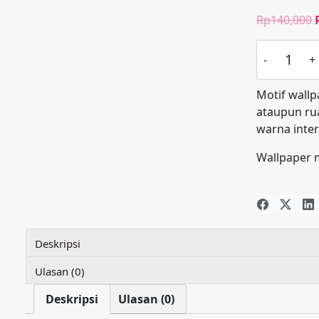
Rp
140,000
Kuantitas
Wallpaper
Garis
Motif wallp
Coklat
ataupun ru
Gold
warna inter
Krem
Klasik
Wallpaper 
709-
2
Deskripsi
Ulasan (0)
Deskripsi
Ulasan (0)