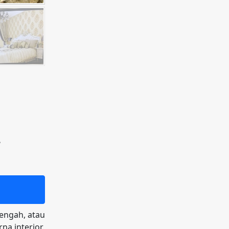
2
tengah, atau
a interior.