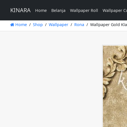
KINARA
Home
Belanja
Wallpaper Roll
Wallpaper C
Home
Shop
Wallpaper
Rona
Wallpaper Gold Kla