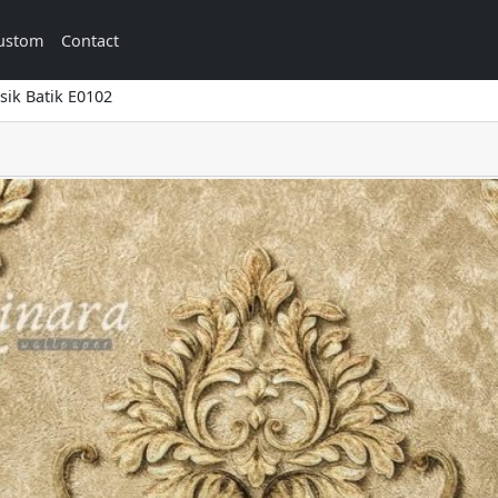
ustom
Contact
sik Batik E0102