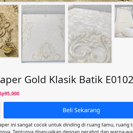
aper Gold Klasik Batik E010
Harga
Harga
Rp
95,000
aslinya
saat
adalah:
ini
Beli Sekarang
Rp100,000.
adalah:
Rp95,000.
aper ini sangat cocok untuk dinding di ruang tamu, ruang 
nnya. Tentunya disesuaikan dengan perabot dan warna-warn