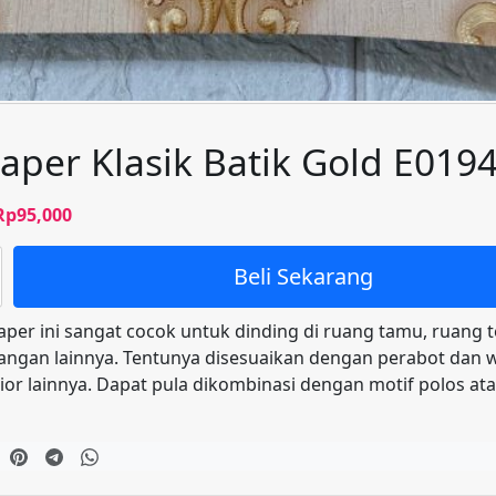
aper Klasik Batik Gold E019
Harga
Harga
Rp
95,000
aslinya
saat
adalah:
ini
Beli Sekarang
Rp100,000.
adalah:
Rp95,000.
aper ini sangat cocok untuk dinding di ruang tamu, ruang 
angan lainnya. Tentunya disesuaikan dengan perabot dan 
ior lainnya. Dapat pula dikombinasi dengan motif polos at