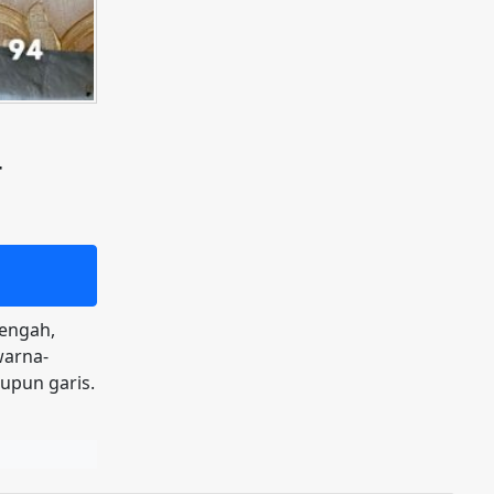
4
tengah,
warna-
aupun garis.