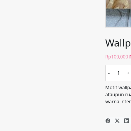
Wallp
Rp
100,000
Kuantitas
Wallpaper
Klasik
Motif wallp
Batik
ataupun ru
Gold
warna inter
E0194