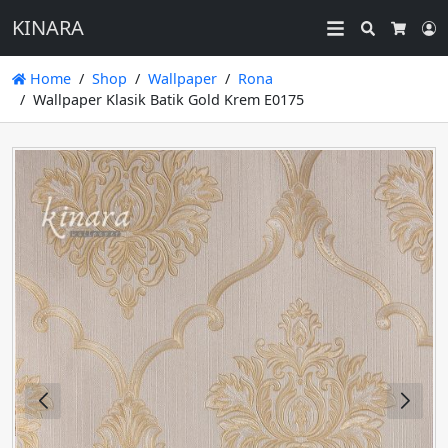
KINARA
Search
L
Cart
Home
Shop
Wallpaper
Rona
Wallpaper Klasik Batik Gold Krem E0175