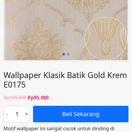
Wallpaper Klasik Batik Gold Krem
E0175
Harga
Harga
Rp
100,000
Rp
95,000
aslinya
saat
Kuantitas
adalah:
ini
Beli Sekarang
Wallpaper
Rp100,000.
adalah:
Klasik
Rp95,000.
Motif wallpaper ini sangat cocok untuk dinding di
Batik