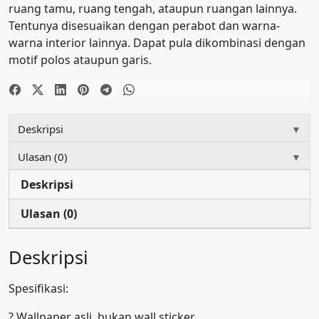
ruang tamu, ruang tengah, ataupun ruangan lainnya.
Gold
Tentunya disesuaikan dengan perabot dan warna-
Krem
warna interior lainnya. Dapat pula dikombinasi dengan
E0175
motif polos ataupun garis.
Deskripsi
▼
Ulasan (0)
▼
Deskripsi
Ulasan (0)
Deskripsi
Spesifikasi:
? Wallpaper asli, bukan wall sticker.