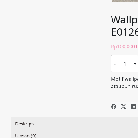
Wallp
E012
Rp
100,000
Kuantitas
Wallpaper
Polos
Motif wallp
Krem
ataupun ru
Bertekstur
E0126
Deskripsi
Ulasan (0)