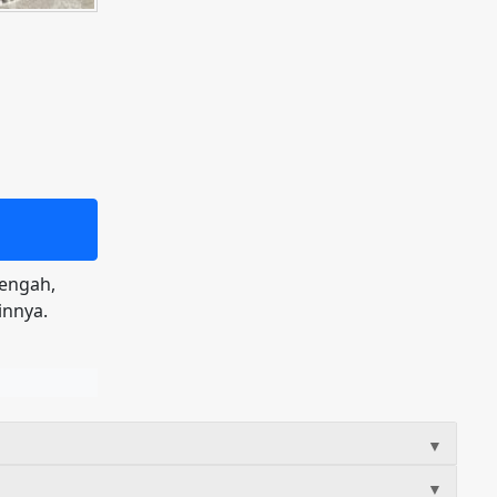
tengah,
innya.
▼
▼