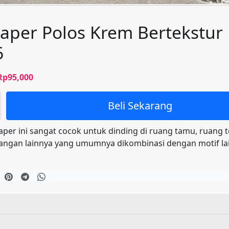
aper Polos Krem Bertekstur
6
Harga
Harga
Rp
95,000
aslinya
saat
adalah:
ini
Beli Sekarang
Rp100,000.
adalah:
Rp95,000.
aper ini sangat cocok untuk dinding di ruang tamu, ruang 
angan lainnya yang umumnya dikombinasi dengan motif la