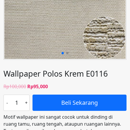
Wallpaper Polos Krem E0116
Harga
Harga
Rp
100,000
Rp
95,000
aslinya
saat
Kuantitas
adalah:
ini
Beli Sekarang
Wallpaper
Rp100,000.
adalah:
Polos
Rp95,000.
Motif wallpaper ini sangat cocok untuk dinding di
Krem
ruang tamu, ruang tengah, ataupun ruangan lainnya.
E0116