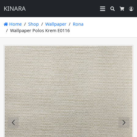
KINARA
Search
L
Cart
Home
Shop
Wallpaper
Rona
Wallpaper Polos Krem E0116