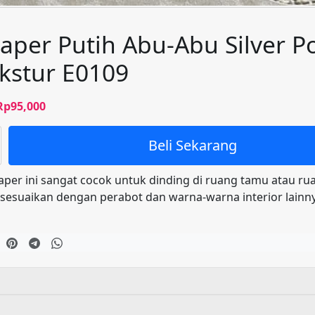
aper Putih Abu-Abu Silver P
kstur E0109
Harga
Harga
Rp
95,000
aslinya
saat
adalah:
ini
Beli Sekarang
Rp100,000.
adalah:
Rp95,000.
aper ini sangat cocok untuk dinding di ruang tamu atau rua
isesuaikan dengan perabot dan warna-warna interior lainny