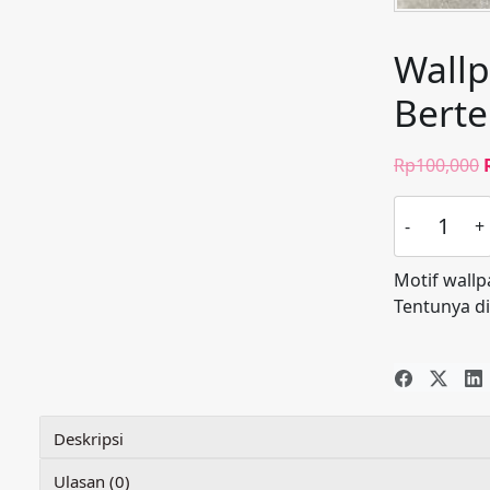
Wallp
Berte
Rp
100,000
Kuantitas
Wallpaper
Putih
Motif wallp
Abu-
Tentunya d
Abu
Silver
Polos
Bertekstur
E0109
Deskripsi
Ulasan (0)