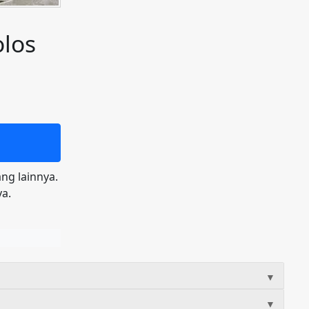
olos
ng lainnya.
a.
▼
▼