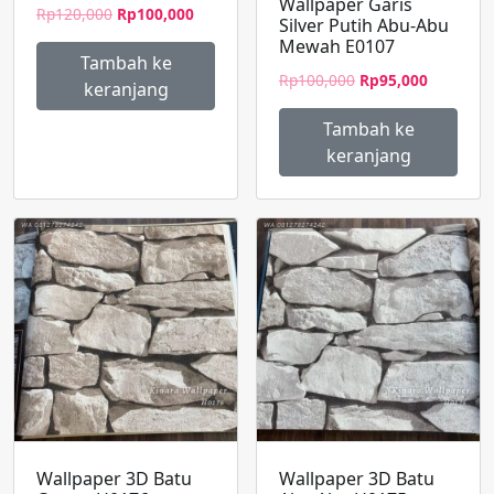
Wallpaper Garis
Harga
Harga
Rp
120,000
Rp
100,000
Silver Putih Abu-Abu
aslinya
saat
Mewah E0107
adalah:
ini
Tambah ke
Harga
Harga
Rp120,000.
adalah:
Rp
100,000
Rp
95,000
keranjang
aslinya
saat
Rp100,000.
adalah:
ini
Tambah ke
Rp100,000.
adalah:
keranjang
Rp95,000
Wallpaper 3D Batu
Wallpaper 3D Batu