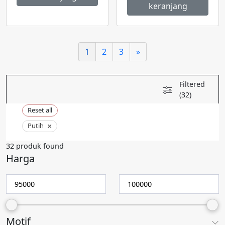
Rp120,000.
adalah:
Rp100,000.
keranjang
Rp100,0
1
2
3
»
Filtered
(32)
Reset all
×
Putih
32
produk found
Harga
Motif