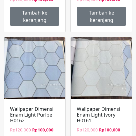
aslinya
saat
aslinya
saat
adalah:
ini
adalah:
ini
Tambah ke
Tambah ke
Rp120,000.
adalah:
Rp120,000.
adalah:
keranjang
keranjang
Rp100,000.
Rp100,0
Wallpaper Dimensi
Wallpaper Dimensi
Enam Light Purlpe
Enam Light Ivory
H0162
H0161
Harga
Harga
Harga
Harga
Rp
120,000
Rp
100,000
Rp
120,000
Rp
100,000
aslinya
saat
aslinya
saat