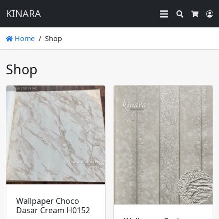
KINARA
Search
L
Cart
Home
Shop
Shop
Wallpaper Choco
Dasar Cream H0152