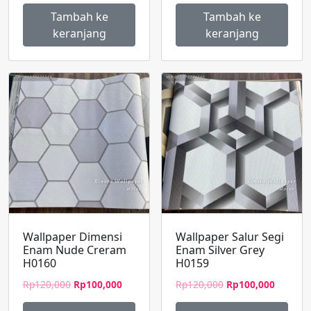
adalah:
ini
adalah:
ini
Tambah ke
Tambah ke
Rp120,000.
adalah:
Rp120,000.
adalah:
keranjang
keranjang
Rp100,000.
Rp100,0
Wallpaper Dimensi
Wallpaper Salur Segi
Enam Nude Creram
Enam Silver Grey
H0160
H0159
Harga
Harga
Harga
Harga
Rp
120,000
Rp
100,000
Rp
120,000
Rp
100,000
aslinya
saat
aslinya
saat