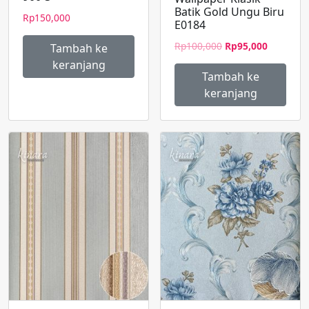
Batik Gold Ungu Biru
Rp
150,000
E0184
Harga
Harga
Rp
100,000
Rp
95,000
Tambah ke
aslinya
saat
keranjang
adalah:
ini
Tambah ke
Rp100,000.
adalah:
keranjang
Rp95,000