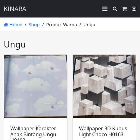
KINARA
Search
L
Cart
Home
Shop
Produk Warna
Ungu
Ungu
Wallpaper Karakter
Wallpaper 3D Kubus
Anak Bintang Ungu
Light Choco H0163