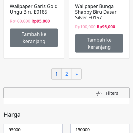
Wallpaper Garis Gold
Wallpaper Bunga
Ungu Biru E0185
Shabby Biru Dasar
Silver E0157
Harga
Harga
Rp
100,000
Rp
95,000
Harga
Harga
aslinya
saat
Rp
100,000
Rp
95,000
aslinya
saat
adalah:
ini
Tambah ke
adalah:
ini
Rp100,000.
adalah:
Tambah ke
keranjang
Rp100,000.
adalah:
Rp95,000.
keranjang
Rp95,000
1
2
»
Filters
Harga