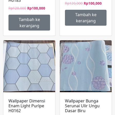
H0183
Harga
Harga
Rp
120,000
Rp
100,000
Harga
Harga
Rp
120,000
Rp
100,000
aslinya
saat
aslinya
saat
adalah:
ini
Tambah ke
adalah:
ini
Rp120,000.
adalah:
Tambah ke
keranjang
Rp120,000.
adalah:
Rp100,0
keranjang
Rp100,000.
Wallpaper Dimensi
Wallpaper Bunga
Enam Light Purlpe
Serunai Ulir Ungu
H0162
Dasar Biru